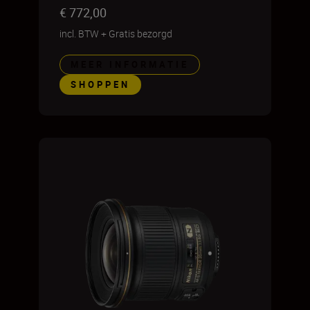
€ 772,00
incl. BTW
+
Gratis bezorgd
MEER INFORMATIE
SHOPPEN