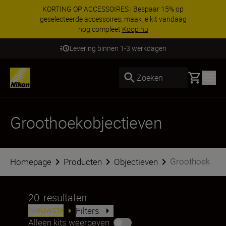
KORTING OP ACCESSOIRES | Bespaar 15% op
geselecteerde accessoires, maak je kit vandaag
nog compleet
Koop nu
Levering binnen 1-3 werkdagen
Basket
Zoeken
Groothoekobjectieven
Groothoek
Homepage
Producten
Objectieven
20
resultaten
Nieuwste
Filters
Alleen kits weergeven