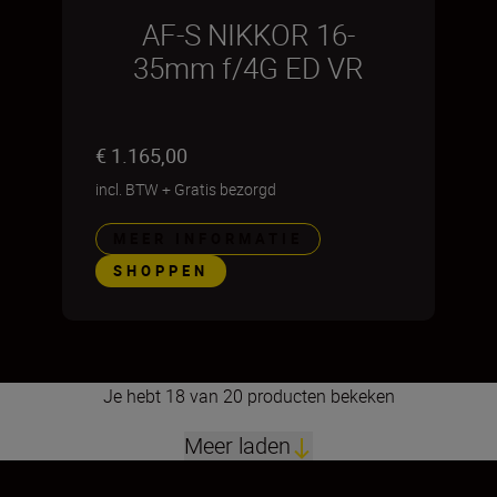
AF-S NIKKOR 16-
35mm f/4G ED VR
€ 1.165,00
incl. BTW
+
Gratis bezorgd
MEER INFORMATIE
SHOPPEN
Je hebt 18 van 20 producten bekeken
Meer laden
1
2