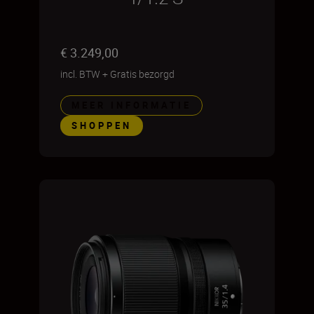
€ 3.249,00
incl. BTW
+
Gratis bezorgd
MEER INFORMATIE
SHOPPEN