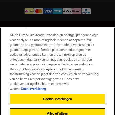
NL
Nikon Sites
Nikon Europe BV vraagt u cookies en soortgelijke technologie
Contact opnemen
Privacyverklaring
voor analyse- en marketingdoeleinden te accepteren. Wij
Gebruiksvoorwaarden
gebruiken analysecookies om informatie te verzamelen uit
Nikon Store - Algemene voorwaarden
gebruikersgegevens. Derden plaatsen marketingcookies
zodat wij advertenties kunnen afstemmen op u en de
Cookieverklaring
Toegankelijkheid
effectiviteit daarvan kunnen nagaan. Cookies van derden
Cookie-instellingen
verzamelen mogelijk ook gegevens buiten onze websites.
© 2026 Nikon
Door op ‘Alle cookies accepteren’ te klikken geeft u
toestemming voor de plaatsing van cookies en de verwerking
van de betrokken persoonsgegevens. Lees onze
cookieverklaring als u hier meer over wilt
SKIP
weten.
Cookieverklaring
Cookie-instellingen
Alles afwijzen