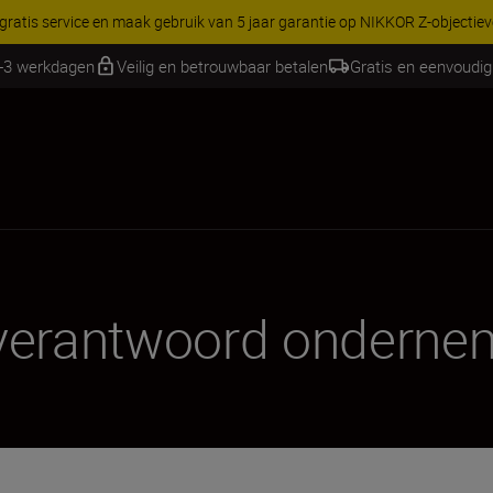
 gratis service en maak gebruik van 5 jaar garantie op NIKKOR Z-objectie
1-3 werkdagen
Veilig en betrouwbaar betalen
Gratis en eenvoudig
 verantwoord ondern