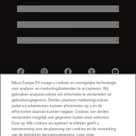
Inspiratie
Hulp en ondersteuning
Bedrijf
Nikon Europe BV vraagt u cookies en soortgelijke technologie
voor analyse- en marketingdoeleinden te accepteren. Wij
gebruiken analysecookies om informatie te verzamelen uit
gebruikersgegevens. Derden plaatsen marketingcookies
zodat wij advertenties kunnen afstemmen op u en de
effectiviteit daarvan kunnen nagaan. Cookies van derden
verzamelen mogelijk ook gegevens buiten onze websites.
NL
Nikon Sites
Door op ‘Alle cookies accepteren’ te klikken geeft u
toestemming voor de plaatsing van cookies en de verwerking
Contact opnemen
Privacyverklaring
van de betrokken persoonsgegevens. Lees onze