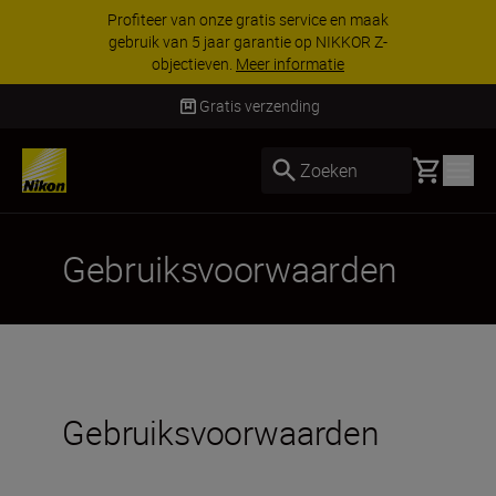
Profiteer van onze gratis service en maak
gebruik van 5 jaar garantie op NIKKOR Z-
objectieven.
Meer informatie
Gratis verzending
Basket
Zoeken
Gebruiksvoorwaarden
Gebruiksvoorwaarden