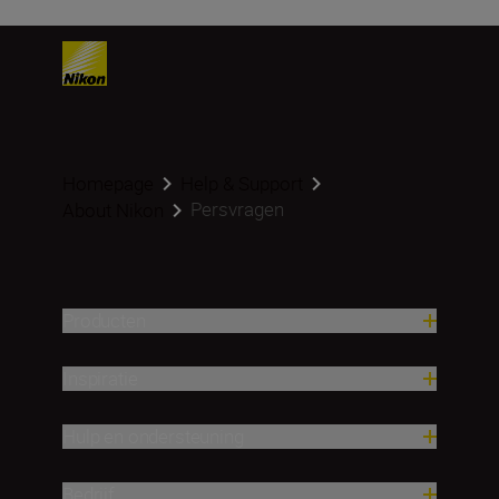
Homepage
Help & Support
Persvragen
About Nikon
Producten
Inspiratie
Hulp en ondersteuning
Bedrijf