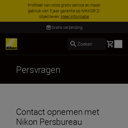
Profiteer van onze gratis service en maak
gebruik van 5 jaar garantie op NIKKOR Z-
objectieven.
Meer informatie
Gratis verzending
Basket
Zoeken
Persvragen
Contact opnemen met
Nikon Persbureau