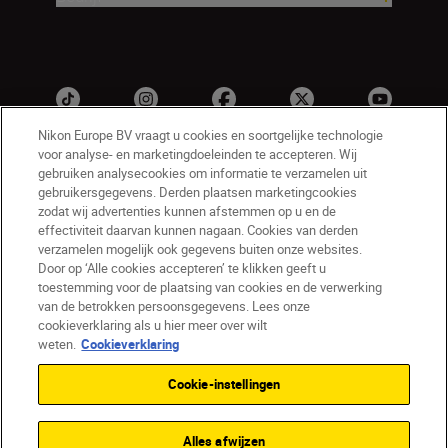
Nikon Europe BV vraagt u cookies en soortgelijke technologie
voor analyse- en marketingdoeleinden te accepteren. Wij
gebruiken analysecookies om informatie te verzamelen uit
gebruikersgegevens. Derden plaatsen marketingcookies
zodat wij advertenties kunnen afstemmen op u en de
effectiviteit daarvan kunnen nagaan. Cookies van derden
verzamelen mogelijk ook gegevens buiten onze websites.
NL
Nikon Sites
Door op ‘Alle cookies accepteren’ te klikken geeft u
toestemming voor de plaatsing van cookies en de verwerking
Contact opnemen
Privacyverklaring
van de betrokken persoonsgegevens. Lees onze
Gebruiksvoorwaarden
cookieverklaring als u hier meer over wilt
Nikon Store - Algemene voorwaarden
weten.
Cookieverklaring
Cookieverklaring
Toegankelijkheid
Cookie-instellingen
Cookie-instellingen
© 2026 Nikon
Alles afwijzen