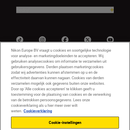
Bedrijf
Nikon Europe BV vraagt u cookies en soortgelijke technologie
voor analyse- en marketingdoeleinden te accepteren. Wij
gebruiken analysecookies om informatie te verzamelen uit
gebruikersgegevens. Derden plaatsen marketingcookies
zodat wij advertenties kunnen afstemmen op u en de
effectiviteit daarvan kunnen nagaan. Cookies van derden
verzamelen mogelijk ook gegevens buiten onze websites.
NL
Nikon Sites
Door op ‘Alle cookies accepteren’ te klikken geeft u
toestemming voor de plaatsing van cookies en de verwerking
Contact opnemen
Privacyverklaring
van de betrokken persoonsgegevens. Lees onze
Gebruiksvoorwaarden
cookieverklaring als u hier meer over wilt
Nikon Store - Algemene voorwaarden
weten.
Cookieverklaring
Cookieverklaring
Toegankelijkheid
Cookie-instellingen
Cookie-instellingen