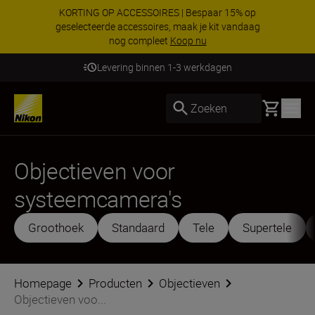
KORTING OP ACCESSOIRES | Bespaar 15% op
geselecteerde accessoires, maak je kit vandaag
nog compleet
Koop nu
Levering binnen 1-3 werkdagen
Basket
Zoeken
Objectieven voor
systeemcamera's
Groothoek
Standaard
Tele
Supertele
Homepage
Producten
Objectieven
Objectieven voo...