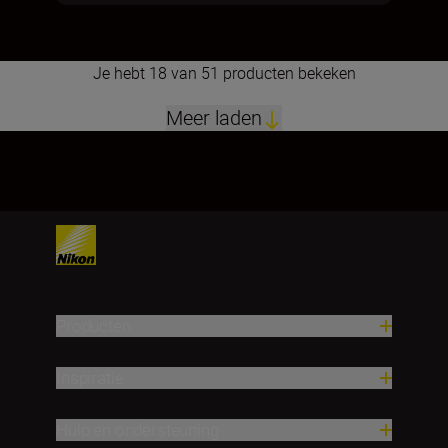
Je hebt 18 van 51 producten bekeken
Meer laden
1
2
3
Producten
Inspiratie
Hulp en ondersteuning