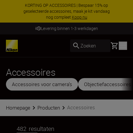
KORTING OP ACCESSOIRES | Bespaar 15% op
geselecteerde accessoires, maak je kit vandaag
nog compleet
Koop nu
Levering binnen 1-3 werkdagen
Basket
Zoeken
Accessoires
Accessoires voor camera’s
Objectiefaccessoires
Accessoires
Homepage
Producten
482
resultaten