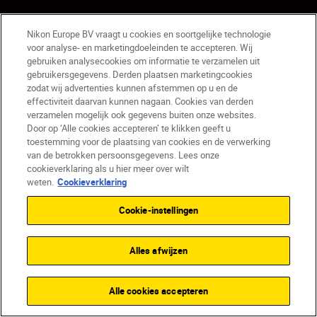
Nikon Europe BV vraagt u cookies en soortgelijke technologie
Bespaar
voor analyse- en marketingdoeleinden te accepteren. Wij
gebruiken analysecookies om informatie te verzamelen uit
gebruikersgegevens. Derden plaatsen marketingcookies
zodat wij advertenties kunnen afstemmen op u en de
effectiviteit daarvan kunnen nagaan. Cookies van derden
verzamelen mogelijk ook gegevens buiten onze websites.
Door op ‘Alle cookies accepteren’ te klikken geeft u
toestemming voor de plaatsing van cookies en de verwerking
van de betrokken persoonsgegevens. Lees onze
cookieverklaring als u hier meer over wilt
weten.
Cookieverklaring
Cookie-instellingen
Alles afwijzen
SmallRig "Night
Eagle"-kooi voor
Alle cookies accepteren
Nikon Z5II / Z7 /