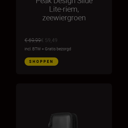
Peak Design Slide
Lite-riem,
zeewiergroen
€ 69,99
€ 59,49
incl. BTW
+
Gratis bezorgd
SHOPPEN