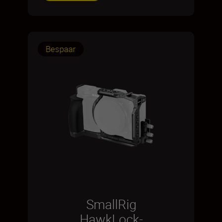
Bespaar
SmallRig
HawkLock-