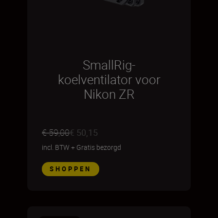
SmallRig-
koelventilator voor
Nikon ZR
€ 59,00
€ 50,15
incl. BTW
+
Gratis bezorgd
SHOPPEN