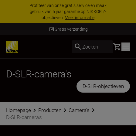
KORTING OP ACCESSOIRES | Bespaar 15% op
geselecteerde accessoires, maak je kit vandaag
nog compleet
Koop nu
Gratis verzending
Basket
Zoeken
D-SLR-camera's
D-SLR-objectieven
Homepage
Producten
Camera's
D-SLR-camera's