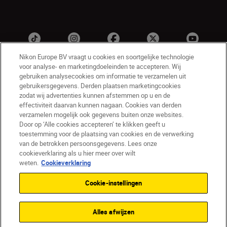
Nikon Europe BV vraagt u cookies en soortgelijke technologie
voor analyse- en marketingdoeleinden te accepteren. Wij
gebruiken analysecookies om informatie te verzamelen uit
gebruikersgegevens. Derden plaatsen marketingcookies
zodat wij advertenties kunnen afstemmen op u en de
effectiviteit daarvan kunnen nagaan. Cookies van derden
verzamelen mogelijk ook gegevens buiten onze websites.
NL
Nikon Sites
Door op ‘Alle cookies accepteren’ te klikken geeft u
toestemming voor de plaatsing van cookies en de verwerking
Contact opnemen
Privacyverklaring
van de betrokken persoonsgegevens. Lees onze
Gebruiksvoorwaarden
cookieverklaring als u hier meer over wilt
Nikon Store - Algemene voorwaarden
weten.
Cookieverklaring
Cookieverklaring
Toegankelijkheid
Cookie-instellingen
Cookie-instellingen
© 2026 Nikon
Alles afwijzen