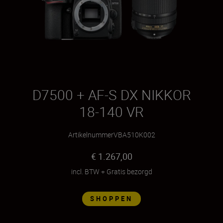
D
D7500 + AF-S DX NIKKOR
18-140 VR
Artikelnummer
VBA510K002
€ 1.267,00
incl. BTW
+
Gratis bezorgd
SHOPPEN