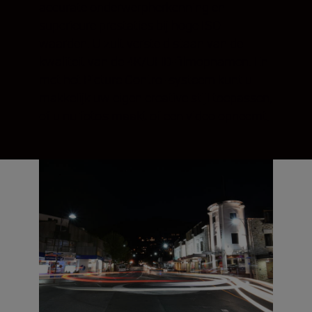
accurate onderwerpherkenning en
superieure prestaties bij hoge ISO-
waarden. U zult versteld staan van de
kwaliteit van de 4K/UHD-filmopnamen. En
met het Picture Control-systeem kunt u
makkelijk uw eigen creative stijl toepassen,
of u nu foto's maakt of een video opneemt.