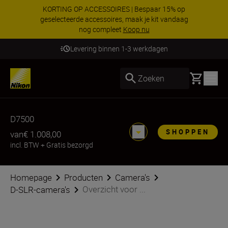
KORTING OP ACCESSOIRES | Bespaar 15% op
geselecteerde accessoires, maak je kit vandaag
nog compleet
Koop nu
Levering binnen 1-3 werkdagen
Basket
Zoeken
D7500
SHOPPEN
van
€ 1.008,00
incl. BTW
+
Gratis bezorgd
Homepage
Producten
Camera's
Overzicht voor ...
D-SLR-camera's