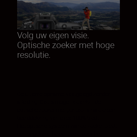
Volg uw eigen visie.
Optische zoeker met hoge
resolutie.
De ultieme opname, vastgelegd zonder
afleiding. Dat is mogelijk dankzij de
optische zoeker met pentaprisma die een
beelddekking van circa 100% biedt.
Het optische systeem van de zoeker biedt
een ongekend helder beeld door het