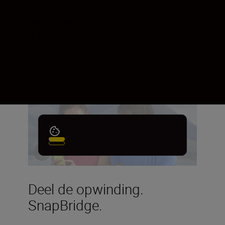
objectief. Zonlicht, schittering en
bewegingen buiten beeld worden
uitgesloten: wat u ziet is wat u krijgt. En
wanneer u een teleobjectief gebruikt, kunt
u dankzij de zoeker een stabielere houding
aannemen.
Deel de opwinding.
SnapBridge.