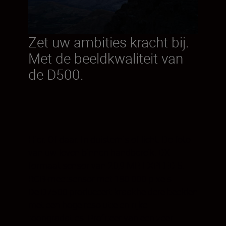
Zet uw ambities kracht bij.
Met de beeldkwaliteit van
de D500.
Hier. Of daar. In duisternis of licht. De foto
van uw leven binnen handbereik. DX-
formaat sensor van 20,9 MP. EXPEED 5.
RGB-meetsensor met 180.000 pixels.
De D7500 produceert kraakheldere beelden
met een hoge resolutie en rijke
toongradaties. Profiteer van een zeer