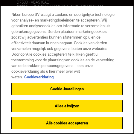
D7500 - VBA510AE
D7500 + AF-S DX NIKKOR 18-140 VR - VBA510K002
D7500 + AF-S DX NIKKOR 35mm F/1.8G - VBA510K007
Nikon Europe BV vraagt u cookies en soortgelijke technologie
D7500 + AF-P DX NIKKOR 10-20 VR - VBA510K006
voor analyse- en marketingdoeleinden te accepteren. Wij
gebruiken analysecookies om informatie te verzamelen uit
gebruikersgegevens. Derden plaatsen marketingcookies
zodat wij advertenties kunnen afstemmen op u en de
effectiviteit daarvan kunnen nagaan. Cookies van derden
verzamelen mogelijk ook gegevens buiten onze websites.
Door op ‘Alle cookies accepteren’ te klikken geeft u
toestemming voor de plaatsing van cookies en de verwerking
van de betrokken persoonsgegevens. Lees onze
Ontdek de perfecte
Ni
cookieverklaring als u hier meer over wilt
weten.
Cookieverklaring
camera voor u
voo
Cookie-instellingen
Bekijk ons aanbod aan camera's
TEK
Alles afwijzen
MEER INFORMATIE
M
Alle cookies accepteren