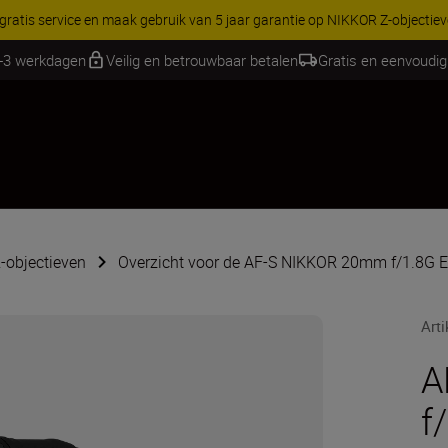
RES | Bespaar 15% op geselecteerde accessoires, maak je kit vandaag
1-3 werkdagen
Veilig en betrouwbaar betalen
Gratis en eenvoudig
-objectieven
Overzicht voor de AF-S NIKKOR 20mm f/1.8G 
Art
A
f