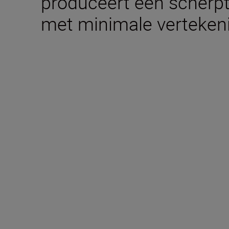
produceert een scherpt
met minimale verteken
Technische specific
Brandpuntsafstand