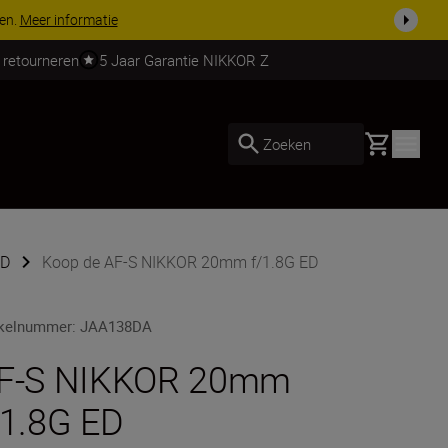
 nog compleet
Koop nu
 retourneren
5 Jaar Garantie NIKKOR Z
Basket
Zoeken
ED
Koop de AF-S NIKKOR 20mm f/1.8G ED
ikelnummer
:
JAA138DA
F-S NIKKOR 20mm
/1.8G ED