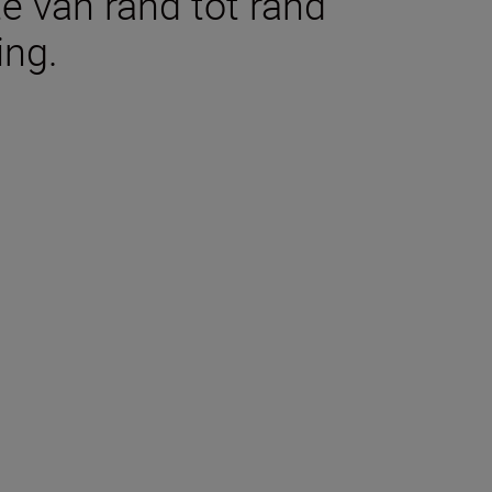
e van rand tot rand
ing.
aties