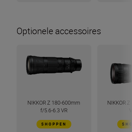
Optionele accessoires
NIKKOR Z 180-600mm
NIKKOR Z 
f/5.6-6.3 VR
V
SHOPPEN
SH