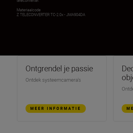
teleconverter.
Materiaalcode
Z TELECONVERTER TC-2.0x - JMA904DA
Ontgrendel je passie
Dec
obj
Ontdek systeemcamera's
Ontd
MEER INFORMATIE
M