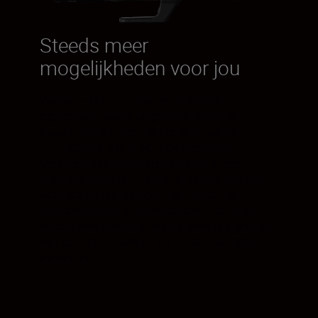
Steeds meer
mogelijkheden voor jou
Wanneer het assortiment NIKKOR Z-
objectieven wordt uitgebreid, zullen de
mogelijkheden voor het gebruik van de Z
TELECONVERTER TC-2.0x toenemen.
Verander een telezoomobjectief in een
superteleobjectief. Breid het bereik van een
vast-brandpunt-objectief uit zonder de
beeldprestaties te beïnvloeden. Hoe je de
wereld ook bekijkt, je opties voor het gebruik
van de Z TELECONVERTER TC-2.0x zullen
toenemen.