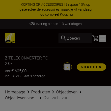
KORTING OP ACCESSOIRES | Bespaar 15% op
geselecteerde accessoires, maak je kit vandaag
nog compleet
Koop nu
Levering binnen 1-3 werkdagen
Basket
Zoeken
Z TELECONVERTER TC-
2.0x
SHOPPEN
van
€ 605,00
incl. BTW
+
Gratis bezorgd
Homepage
Producten
Objectieven
Overzicht voor ...
Objectieven voo...