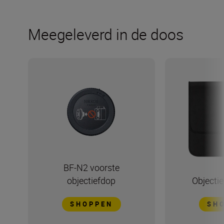
Meegeleverd in de doos
BF-N2 voorste
objectiefdop
Objecti
SHOPPEN
SH