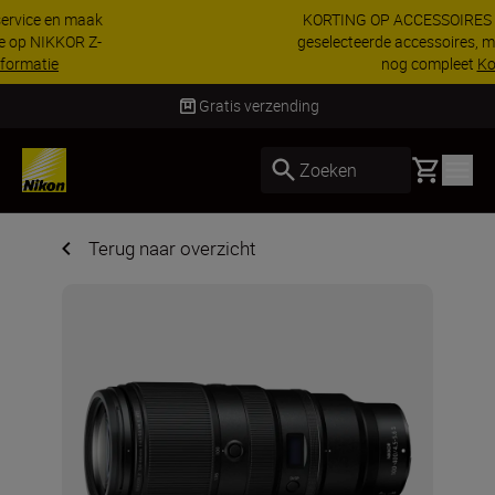
KORTING OP ACCESSOIRES | Bespaar 15% op
geselecteerde accessoires, maak je kit vandaag
nog compleet
Koop nu
Levering binnen 1-3 werkdagen
Basket
Zoeken
Terug naar overzicht