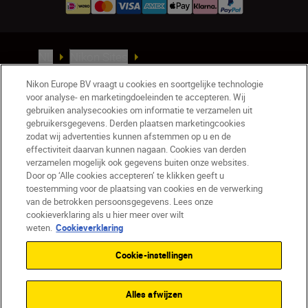
NL
Nikon Sites
Contact opnemen
Privacyverklaring
Nikon Europe BV vraagt u cookies en soortgelijke technologie
Gebruiksvoorwaarden
voor analyse- en marketingdoeleinden te accepteren. Wij
Nikon Store - Algemene voorwaarden
gebruiken analysecookies om informatie te verzamelen uit
Cookieverklaring
Toegankelijkheid
gebruikersgegevens. Derden plaatsen marketingcookies
zodat wij advertenties kunnen afstemmen op u en de
Cookie-instellingen
effectiviteit daarvan kunnen nagaan. Cookies van derden
© 2026 Nikon
verzamelen mogelijk ook gegevens buiten onze websites.
Door op ‘Alle cookies accepteren’ te klikken geeft u
toestemming voor de plaatsing van cookies en de verwerking
van de betrokken persoonsgegevens. Lees onze
SKIP
cookieverklaring als u hier meer over wilt
weten.
Cookieverklaring
Cookie-instellingen
Alles afwijzen