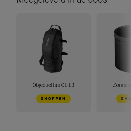
Objectieftas CL-L3
Zonnek
SHOPPEN
SH