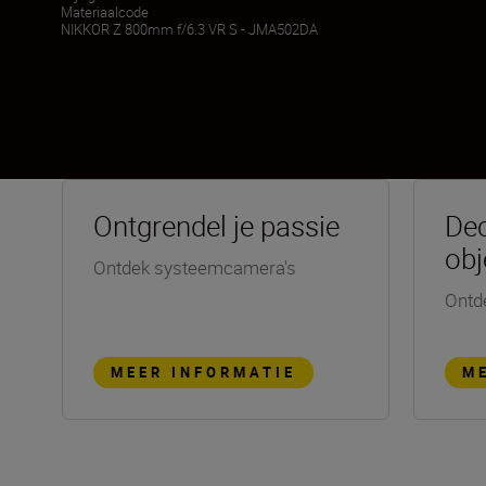
Materiaalcode
NIKKOR Z 800mm f/6.3 VR S - JMA502DA
Ontgrendel je passie
Dec
obj
Ontdek systeemcamera's
Ontd
MEER INFORMATIE
M