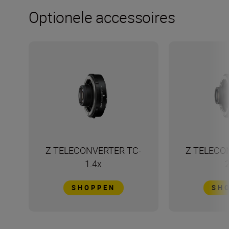
Optionele accessoires
Z TELECONVERTER TC-
Z TELECO
1.4x
SHOPPEN
SH