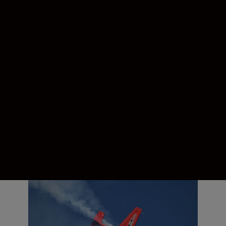
Neem minder gewicht mee. Ga langer op
pad. Fotografeer uit de hand. Van adelaars
tot vliegtuigen, dit S-Line-superteleobjectief
brengt de dynamiek van verafgelegen
onderwerpen dichtbij in indrukwekkende
helderheid. De camera is handzaam en
biedt uitzonderlijk snelle, vloeiende en
betrouwbare AF-prestaties en de optische
VR in het objectief zorgt voor stabiele
opnamen. Foto's of video's, je haalt het
meeste uit elke opnamesessie.