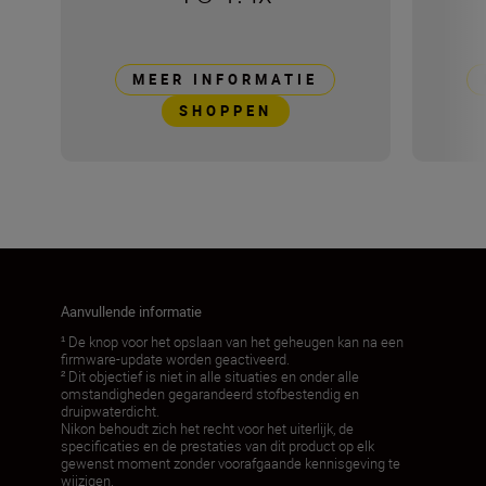
MEER INFORMATIE
SHOPPEN
Aanvullende informatie
¹ De knop voor het opslaan van het geheugen kan na een
firmware-update worden geactiveerd.
² Dit objectief is niet in alle situaties en onder alle
omstandigheden gegarandeerd stofbestendig en
druipwaterdicht.
Nikon behoudt zich het recht voor het uiterlijk, de
specificaties en de prestaties van dit product op elk
gewenst moment zonder voorafgaande kennisgeving te
wijzigen.