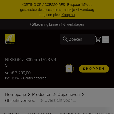
KORTING OP ACCESSOIRES | Bespaar 15% op
geselecteerde accessoires, maak je kit vandaag
nog compleet
Koop nu
Levering binnen 1-3 werkdagen
Basket
Zoeken
NIKKOR Z 800mm f/6.3 VR
S
SHOPPEN
van
€ 7.299,00
incl. BTW
+
Gratis bezorgd
Homepage
Producten
Objectieven
Overzicht voor ...
Objectieven voo...