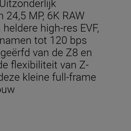
itzonderlijk
van 24,5 MP, 6K RAW
 heldere high-res EVF,
pnamen tot 120 bps
 geërfd van de Z8 en
 flexibiliteit van Z-
eze kleine full-frame
jouw