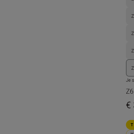
Z
Z
Z
Z
Je s
Z6I
€