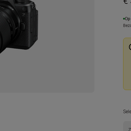
€
Op
Bezo
Sel
Z