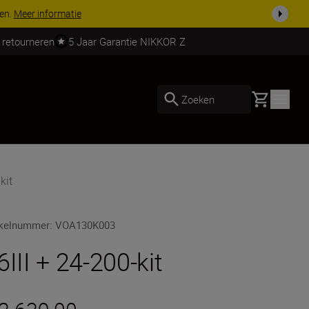
 nog compleet
Koop nu
 retourneren
5 Jaar Garantie NIKKOR Z
Basket
Zoeken
kit
ikelnummer
:
VOA130K003
6III + 24-200-kit