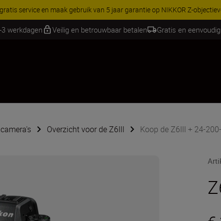
RES | Bespaar 15% op geselecteerde accessoires, maak je kit vandaag
1-3 werkdagen
Veilig en betrouwbaar betalen
Gratis en eenvoudig
camera's
Overzicht voor de Z6III
Koop de Z6III + 24-200-
Art
Z