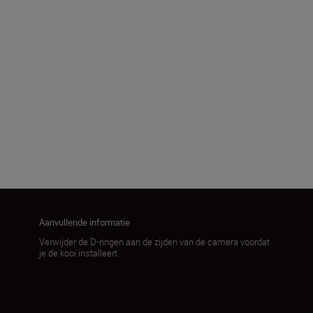
167.0 × 157.5 × 86.0mm
Gewicht product
170.0 ± 5.0g
Meer laden
Aanvullende informatie
Verwijder de D-ringen aan de zijden van de camera voordat
je de kooi installeert.