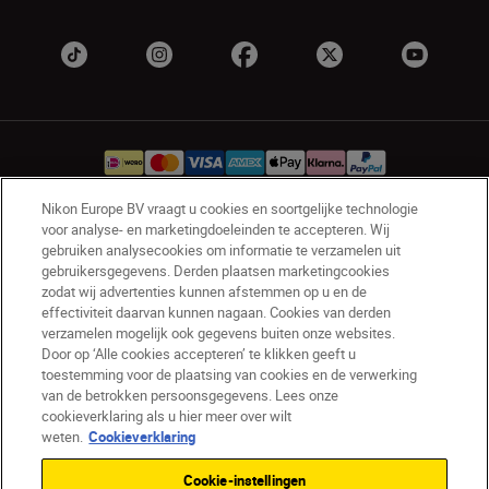
Nikon Europe BV vraagt u cookies en soortgelijke technologie
voor analyse- en marketingdoeleinden te accepteren. Wij
NL
Nikon Sites
gebruiken analysecookies om informatie te verzamelen uit
Contact opnemen
Privacyverklaring
gebruikersgegevens. Derden plaatsen marketingcookies
zodat wij advertenties kunnen afstemmen op u en de
Gebruiksvoorwaarden
effectiviteit daarvan kunnen nagaan. Cookies van derden
Nikon Store - Algemene voorwaarden
verzamelen mogelijk ook gegevens buiten onze websites.
Cookieverklaring
Toegankelijkheid
Door op ‘Alle cookies accepteren’ te klikken geeft u
Cookie-instellingen
toestemming voor de plaatsing van cookies en de verwerking
van de betrokken persoonsgegevens. Lees onze
© 2026 Nikon
cookieverklaring als u hier meer over wilt
weten.
Cookieverklaring
Cookie-instellingen
SKIP