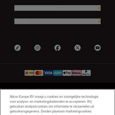
Hulp en ondersteuning
Bedrijf
NL
Nikon Sites
Nikon Europe BV vraagt u cookies en soortgelijke technologie
Contact opnemen
Privacyverklaring
voor analyse- en marketingdoeleinden te accepteren. Wij
Gebruiksvoorwaarden
gebruiken analysecookies om informatie te verzamelen uit
Nikon Store - Algemene voorwaarden
gebruikersgegevens. Derden plaatsen marketingcookies