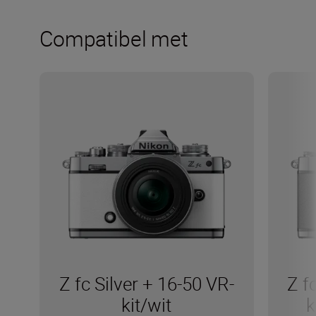
Compatibel met
Z fc Silver + 16-50 VR-
Z f
kit/wit
k