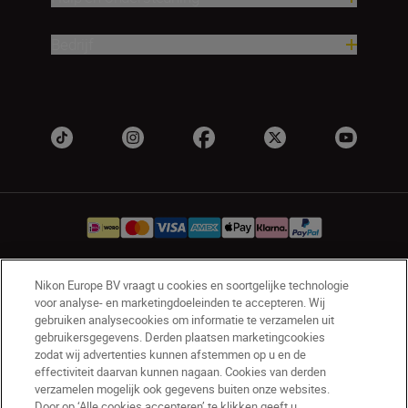
Bedrijf
Nikon Europe BV vraagt u cookies en soortgelijke technologie
NL
Nikon Sites
voor analyse- en marketingdoeleinden te accepteren. Wij
Contact opnemen
Privacyverklaring
gebruiken analysecookies om informatie te verzamelen uit
gebruikersgegevens. Derden plaatsen marketingcookies
Gebruiksvoorwaarden
zodat wij advertenties kunnen afstemmen op u en de
Nikon Store - Algemene voorwaarden
effectiviteit daarvan kunnen nagaan. Cookies van derden
Cookieverklaring
Toegankelijkheid
verzamelen mogelijk ook gegevens buiten onze websites.
Cookie-instellingen
Door op ‘Alle cookies accepteren’ te klikken geeft u