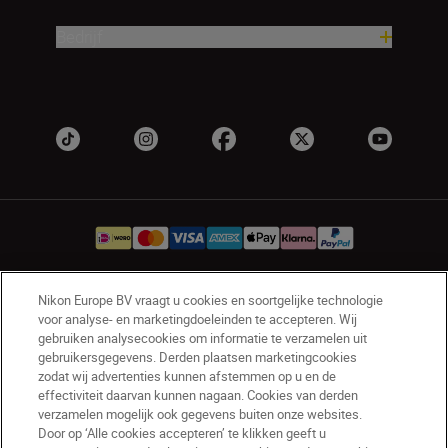
Bedrijf
Nikon Europe BV vraagt u cookies en soortgelijke technologie
NL
Nikon Sites
voor analyse- en marketingdoeleinden te accepteren. Wij
Contact opnemen
Privacyverklaring
gebruiken analysecookies om informatie te verzamelen uit
gebruikersgegevens. Derden plaatsen marketingcookies
Gebruiksvoorwaarden
zodat wij advertenties kunnen afstemmen op u en de
Nikon Store - Algemene voorwaarden
effectiviteit daarvan kunnen nagaan. Cookies van derden
Cookieverklaring
Toegankelijkheid
verzamelen mogelijk ook gegevens buiten onze websites.
Cookie-instellingen
Door op ‘Alle cookies accepteren’ te klikken geeft u