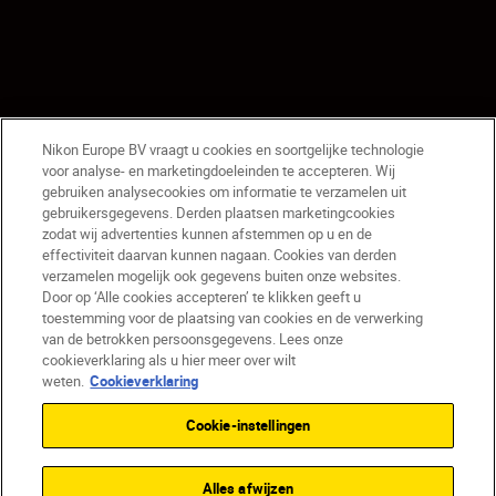
Nikon Europe BV vraagt u cookies en soortgelijke technologie
voor analyse- en marketingdoeleinden te accepteren. Wij
gebruiken analysecookies om informatie te verzamelen uit
gebruikersgegevens. Derden plaatsen marketingcookies
zodat wij advertenties kunnen afstemmen op u en de
effectiviteit daarvan kunnen nagaan. Cookies van derden
verzamelen mogelijk ook gegevens buiten onze websites.
Door op ‘Alle cookies accepteren’ te klikken geeft u
toestemming voor de plaatsing van cookies en de verwerking
van de betrokken persoonsgegevens. Lees onze
cookieverklaring als u hier meer over wilt
weten.
Cookieverklaring
Cookie-instellingen
E KWALITEIT
ALLES-IN-ÉÉN
UITBREIDBA
Alles afwijzen