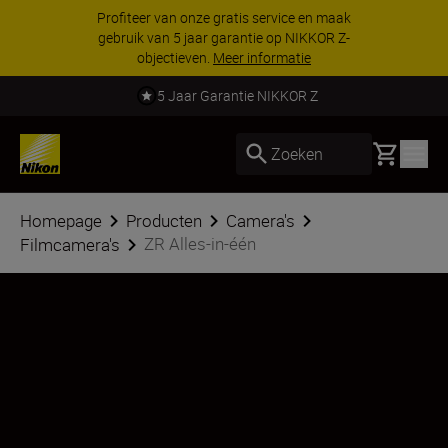
Profiteer van onze gratis service en maak
gebruik van 5 jaar garantie op NIKKOR Z-
objectieven.
Meer informatie
5 Jaar Garantie NIKKOR Z
Basket
Zoeken
Homepage
Producten
Camera's
ZR Alles-in-één
Filmcamera's