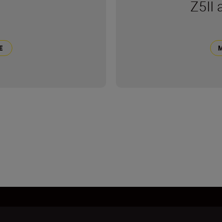
Z5II 
E