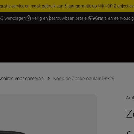
RES | Bespaar 15% op geselecteerde accessoires, maak je kit vandaag
1-3 werkdagen
Veilig en betrouwbaar betalen
Gratis en eenvoudig
soires voor camera’s
Koop de Zoekeroculair DK-29
Art
Z