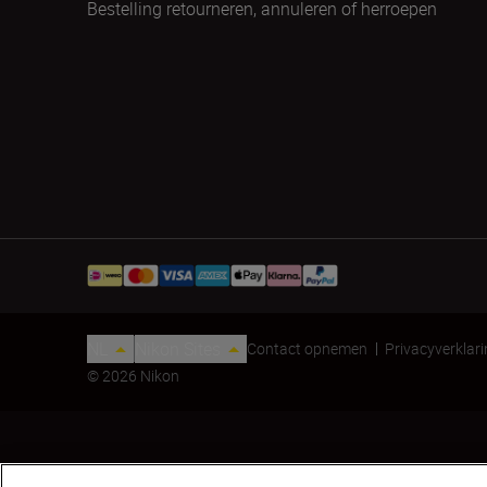
Bestelling retourneren, annuleren of herroepen
NL
Nikon Sites
Contact opnemen
Privacyverklar
© 2026 Nikon