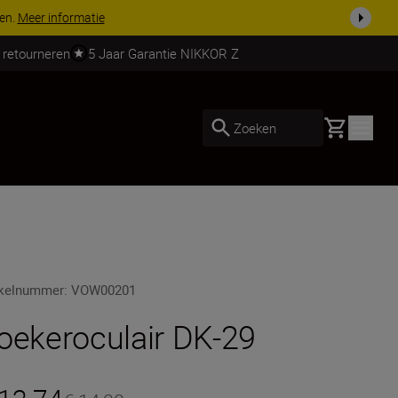
 nog compleet
Koop nu
 retourneren
5 Jaar Garantie NIKKOR Z
Basket
Zoeken
ikelnummer
:
VOW00201
oekeroculair DK-29