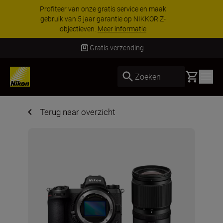
KORTING OP ACCESSOIRES | Bespaar 15% op
geselecteerde accessoires, maak je kit vandaag
nog compleet
Koop nu
Gratis verzending
Basket
Zoeken
Terug naar overzicht