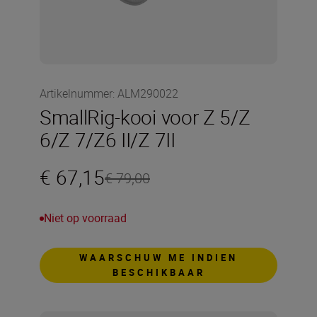
Artikelnummer
:
ALM290022
SmallRig-kooi voor Z 5/Z
6/Z 7/Z6 II/Z 7II
€ 67,15
€ 79,00
Niet op voorraad
WAARSCHUW ME INDIEN
BESCHIKBAAR