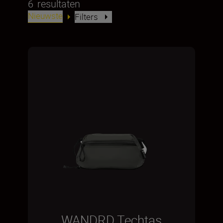
6
resultaten
Nieuwste
Filters
WANDRD Techtas