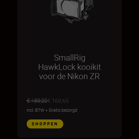
SmallRig
HawkLock kooikit
voor de Nikon ZR
€ 189,00
€ 160,65
incl. BTW
+
Gratis bezorgd
SHOPPEN