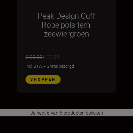
Peak Design Cuff
Rope polsriem,
zeewiergroen
€ 39,99
€ 33,99
incl. BTW
+
Gratis bezorgd
SHOPPEN
Je hebt 6 van 6 producten bekeken
1
2
3
4
5
6
7
8
9
10
11
12
13
14
15
16
17