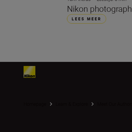
Nikon photographe
LEES MEER
Homepage
Learn & Explore
Meet Our Author