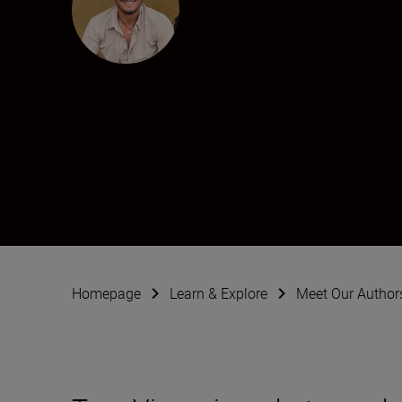
Tom Vierus
Photographer
•
Wildlife & Nature
Homepage
Learn & Explore
Meet Our Author