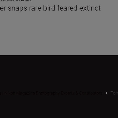
r snaps rare bird feared extinct
s | Nikon Magazine Photography Experts & Contributors
Tom