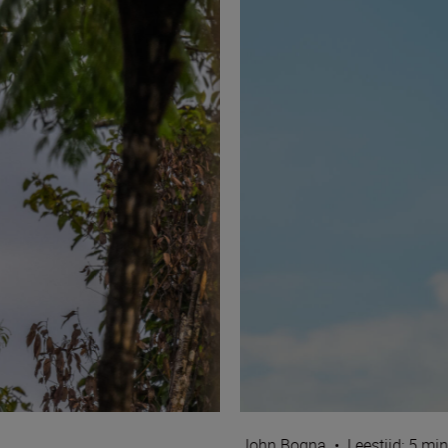
John Bogna
•
Leestijd: 5 mi