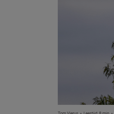
Tom Vierus
•
Leestijd: 8 min
•