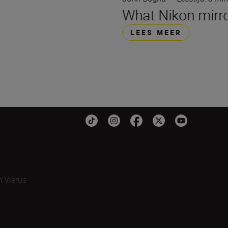
What Nikon mirro
LEES MEER
 Vierus