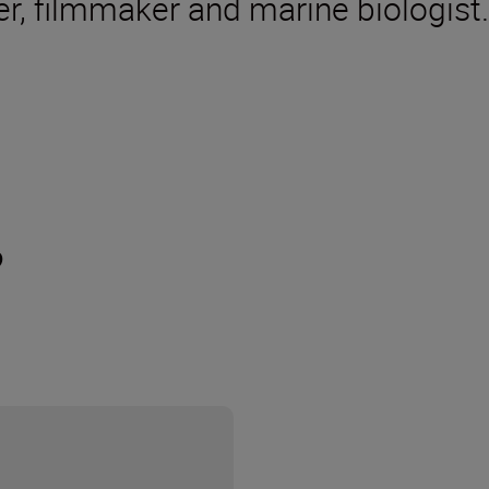
r, filmmaker and marine biologist.
?