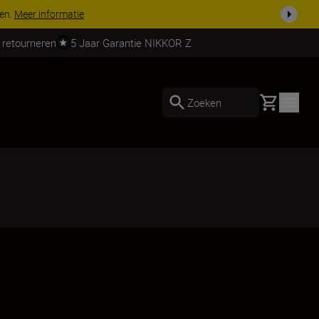
 nog compleet
Koop nu
 retourneren
5 Jaar Garantie NIKKOR Z
Basket
Zoeken