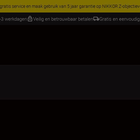
RES | Bespaar 15% op geselecteerde accessoires, maak je kit vandaag
1-3 werkdagen
Veilig en betrouwbaar betalen
Gratis en eenvoudig