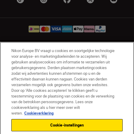
NL
Nikon Sites
Nikon Europe BV vraagt u cookies en soortgelijke technologie
voor analyse- en marketingdoeleinden te accepteren. Wij
Contact opnemen
Privacyverklaring
gebruiken analysecookies om informatie te verzamelen uit
Gebruiksvoorwaarden
gebruikersgegevens. Derden plaatsen marketingcookies
Nikon Store - Algemene voorwaarden
zodat wij advertenties kunnen afstemmen op u en de
effectiviteit daarvan kunnen nagaan. Cookies van derden
Cookieverklaring
Toegankelijkheid
verzamelen mogelijk ook gegevens buiten onze websites.
Cookie-instellingen
Door op ‘Alle cookies accepteren’ te klikken geeft u
© 2026 Nikon
toestemming voor de plaatsing van cookies en de verwerking
van de betrokken persoonsgegevens. Lees onze
cookieverklaring als u hier meer over wilt
weten.
Cookieverklaring
SKIP
Cookie-instellingen