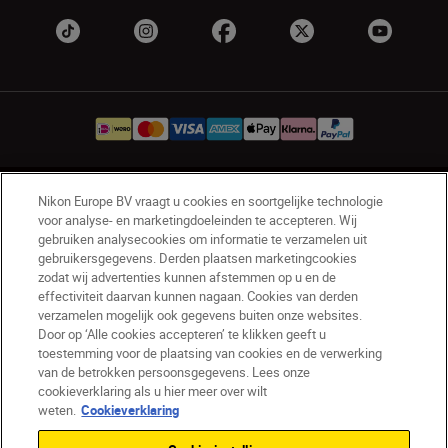
NL
Nikon Sites
Nikon Europe BV vraagt u cookies en soortgelijke technologie
voor analyse- en marketingdoeleinden te accepteren. Wij
Contact opnemen
Privacyverklaring
gebruiken analysecookies om informatie te verzamelen uit
Gebruiksvoorwaarden
gebruikersgegevens. Derden plaatsen marketingcookies
Nikon Store - Algemene voorwaarden
zodat wij advertenties kunnen afstemmen op u en de
effectiviteit daarvan kunnen nagaan. Cookies van derden
Cookieverklaring
Toegankelijkheid
verzamelen mogelijk ook gegevens buiten onze websites.
Cookie-instellingen
Door op ‘Alle cookies accepteren’ te klikken geeft u
© 2026 Nikon
toestemming voor de plaatsing van cookies en de verwerking
van de betrokken persoonsgegevens. Lees onze
cookieverklaring als u hier meer over wilt
weten.
Cookieverklaring
SKIP