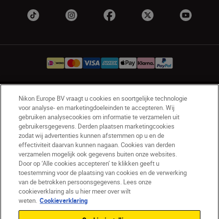
NL
Nikon Sites
Nikon Europe BV vraagt u cookies en soortgelijke technologie
voor analyse- en marketingdoeleinden te accepteren. Wij
Contact opnemen
Privacyverklaring
gebruiken analysecookies om informatie te verzamelen uit
Gebruiksvoorwaarden
gebruikersgegevens. Derden plaatsen marketingcookies
Nikon Store - Algemene voorwaarden
zodat wij advertenties kunnen afstemmen op u en de
effectiviteit daarvan kunnen nagaan. Cookies van derden
Cookieverklaring
Toegankelijkheid
verzamelen mogelijk ook gegevens buiten onze websites.
Cookie-instellingen
Door op ‘Alle cookies accepteren’ te klikken geeft u
© 2026 Nikon
toestemming voor de plaatsing van cookies en de verwerking
van de betrokken persoonsgegevens. Lees onze
cookieverklaring als u hier meer over wilt
weten.
Cookieverklaring
SKIP