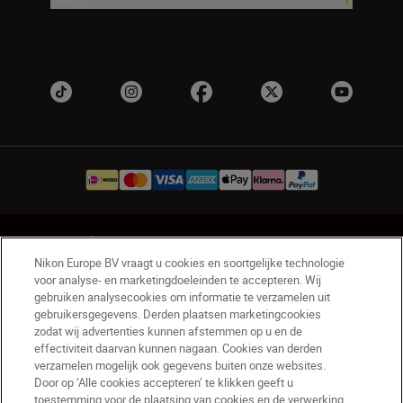
NL
Nikon Sites
Nikon Europe BV vraagt u cookies en soortgelijke technologie
Contact opnemen
Privacyverklaring
voor analyse- en marketingdoeleinden te accepteren. Wij
Gebruiksvoorwaarden
gebruiken analysecookies om informatie te verzamelen uit
Nikon Store - Algemene voorwaarden
gebruikersgegevens. Derden plaatsen marketingcookies
zodat wij advertenties kunnen afstemmen op u en de
Cookieverklaring
Toegankelijkheid
effectiviteit daarvan kunnen nagaan. Cookies van derden
Cookie-instellingen
verzamelen mogelijk ook gegevens buiten onze websites.
© 2026 Nikon
Door op ‘Alle cookies accepteren’ te klikken geeft u
toestemming voor de plaatsing van cookies en de verwerking