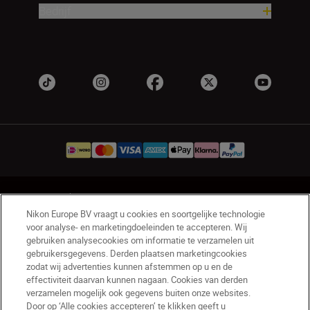
Bedrijf
NL
Nikon Sites
Nikon Europe BV vraagt u cookies en soortgelijke technologie
Contact opnemen
Privacyverklaring
voor analyse- en marketingdoeleinden te accepteren. Wij
Gebruiksvoorwaarden
gebruiken analysecookies om informatie te verzamelen uit
Nikon Store - Algemene voorwaarden
gebruikersgegevens. Derden plaatsen marketingcookies
zodat wij advertenties kunnen afstemmen op u en de
Cookieverklaring
Toegankelijkheid
effectiviteit daarvan kunnen nagaan. Cookies van derden
Cookie-instellingen
verzamelen mogelijk ook gegevens buiten onze websites.
© 2026 Nikon
Door op ‘Alle cookies accepteren’ te klikken geeft u