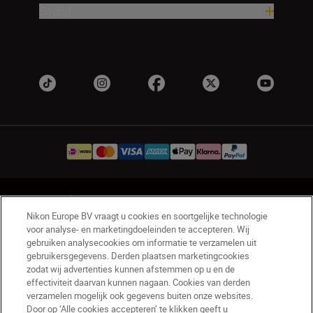
Bedrijf
NL
Nikon Sites
Nikon Europe BV vraagt u cookies en soortgelijke technologie
Contact opnemen
Privacyverklaring
voor analyse- en marketingdoeleinden te accepteren. Wij
Gebruiksvoorwaarden
gebruiken analysecookies om informatie te verzamelen uit
Nikon Store - Algemene voorwaarden
gebruikersgegevens. Derden plaatsen marketingcookies
zodat wij advertenties kunnen afstemmen op u en de
Cookieverklaring
Toegankelijkheid
effectiviteit daarvan kunnen nagaan. Cookies van derden
Cookie-instellingen
verzamelen mogelijk ook gegevens buiten onze websites.
© 2026 Nikon
Door op ‘Alle cookies accepteren’ te klikken geeft u