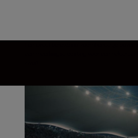
Een direct bereikbaar zoomhendeltje boven o
een meerlaagse coating voor een helderder bee
zwart