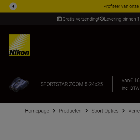
KORTING OP ACCESSOI
Gratis verzending
Levering binnen 
Skip
van
€ 16
SPORTSTAR ZOOM 8-24x25
incl. BTW
Homepage
Producten
Sport Optics
Verre