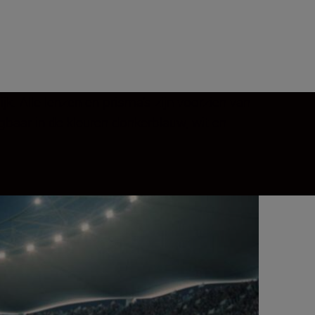
 Alle lenzen en prisma's zijn voorzien van
jgbaar in de kleuren donkerblauw, wit en