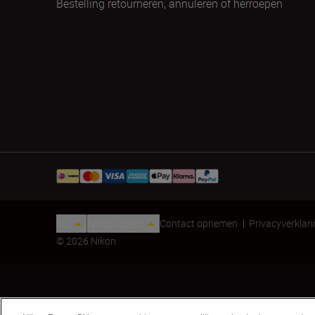
Bestelling retourneren, annuleren of herroepen
NL
Nikon Sites
Contact opnemen
Privacyverklar
© 2026 Nikon