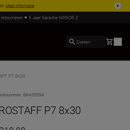
 nog compleet
Koop nu
 retourneren
5 Jaar Garantie NIKKOR Z
Basket
Zoeken
AFF P7 8x30
ikelnummer
:
BAA920SA
ROSTAFF P7 8x30