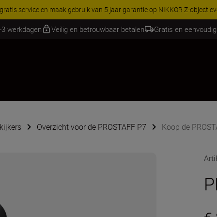
RES | Bespaar 15% op geselecteerde accessoires, maak je kit vandaag
1-3 werkdagen
Veilig en betrouwbaar betalen
Gratis en eenvoudig
kijkers
Overzicht voor de PROSTAFF P7
Koop de PROST
Art
P