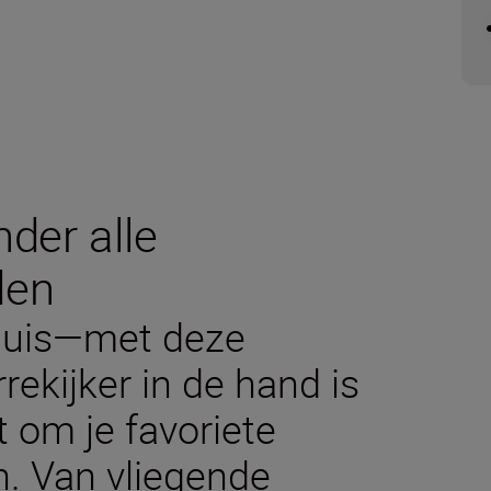
nder alle
den
j huis—met deze
ekijker in de hand is
t om je favoriete
. Van vliegende