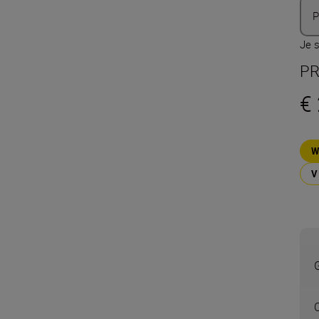
P
Je s
PR
€