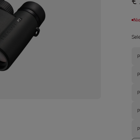
€
Ni
Sel
P
P
P
P
P