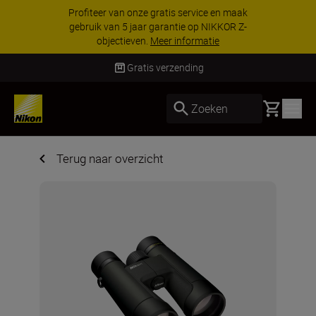
KORTING OP ACCESSOIRES | Bespaar 15% o
geselecteerde accessoires, maak je kit vanda
nog compleet
Koop nu
Gratis verzending
Basket
Zoeken
Terug naar overzicht