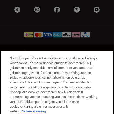
NL
Nikon Sites
Nikon Europe BV vraagt u cookies en soortgelijke technologie
Contact opnemen
Privacyverklaring
voor analyse- en marketingdoeleinden te accepteren. Wij
Gebruiksvoorwaarden
gebruiken analysecookies om informatie te verzamelen uit
Nikon Store - Algemene voorwaarden
gebruikersgegevens. Derden plaatsen marketingcookies
zodat wij advertenties kunnen afstemmen op u en de
Cookieverklaring
Toegankelijkheid
effectiviteit daarvan kunnen nagaan. Cookies van derden
Cookie-instellingen
verzamelen mogelijk ook gegevens buiten onze websites.
© 2026 Nikon
Door op ‘Alle cookies accepteren’ te klikken geeft u
toestemming voor de plaatsing van cookies en de verwerking
van de betrokken persoonsgegevens. Lees onze
cookieverklaring als u hier meer over wilt
SKIP
weten.
Cookieverklaring