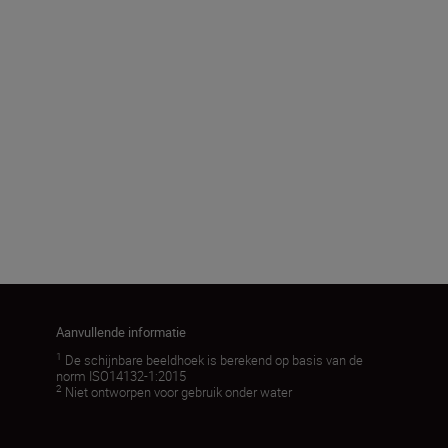
(mm)
50
Beeldhoek (werkelijk) (˚)
5,6
Meer laden
Aanvullende informatie
1
De schijnbare beeldhoek is berekend op basis van de
norm ISO14132-1:2015
2
Niet ontworpen voor gebruik onder water