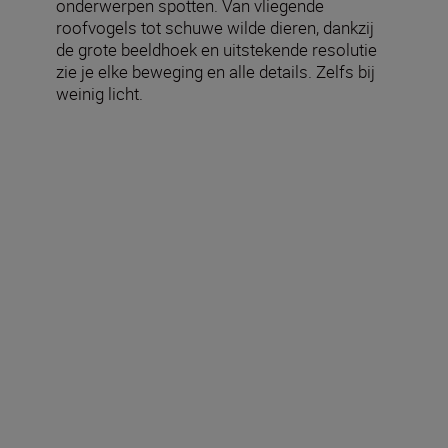
onderwerpen spotten. Van vliegende
roofvogels tot schuwe wilde dieren, dankzij
de grote beeldhoek en uitstekende resolutie
zie je elke beweging en alle details. Zelfs bij
weinig licht.
Technische specificaties
Werkelijke vergroting (×)
12
Effectieve objectiefdiameter