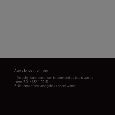
Beeldhoek (werkelijk) (˚)
6
Meer laden
Aanvullende informatie
1
De schijnbare beeldhoek is berekend op basis van de
norm ISO14132-1:2015
2
Niet ontworpen voor gebruik onder water