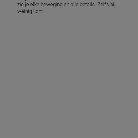
zie je elke beweging en alle details. Zelfs bij
weinig licht.
Technische specificaties
Werkelijke vergroting (×)
10
Effectieve objectiefdiameter
(mm)
50