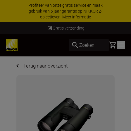
KORTING OP ACCESSOIRES | Bespaar 15% op
geselecteerde accessoires, maak je kit vandaag
nog compleet
Koop nu
Gratis verzending
Basket
Zoeken
Terug naar overzicht