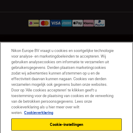
NL
Nikon Sites
Nikon Europe BV vraagt u cookies en soortgelijke technologie
Contact opnemen
Privacyverklaring
voor analyse- en marketingdoeleinden te accepteren. Wij
Gebruiksvoorwaarden
gebruiken analysecookies om informatie te verzamelen uit
Nikon Store - Algemene voorwaarden
gebruikersgegevens. Derden plaatsen marketingcookies
zodat wij advertenties kunnen afstemmen op u en de
Cookieverklaring
Toegankelijkheid
effectiviteit daarvan kunnen nagaan. Cookies van derden
Cookie-instellingen
verzamelen mogelijk ook gegevens buiten onze websites.
© 2026 Nikon
Door op ‘Alle cookies accepteren’ te klikken geeft u
toestemming voor de plaatsing van cookies en de verwerking
van de betrokken persoonsgegevens. Lees onze
cookieverklaring als u hier meer over wilt
SKIP
weten.
Cookieverklaring
Cookie-instellingen