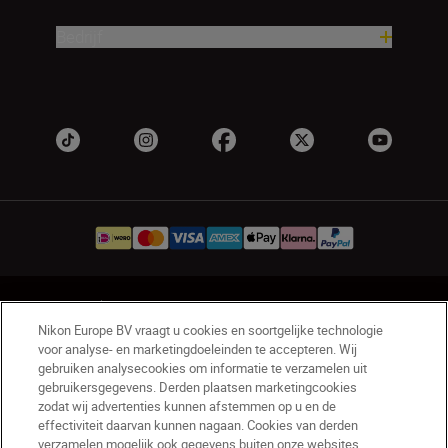
Bedrijf
NL
Nikon Sites
Nikon Europe BV vraagt u cookies en soortgelijke technologie
Contact opnemen
Privacyverklaring
voor analyse- en marketingdoeleinden te accepteren. Wij
Gebruiksvoorwaarden
gebruiken analysecookies om informatie te verzamelen uit
Nikon Store - Algemene voorwaarden
gebruikersgegevens. Derden plaatsen marketingcookies
zodat wij advertenties kunnen afstemmen op u en de
Cookieverklaring
Toegankelijkheid
effectiviteit daarvan kunnen nagaan. Cookies van derden
Cookie-instellingen
verzamelen mogelijk ook gegevens buiten onze websites.