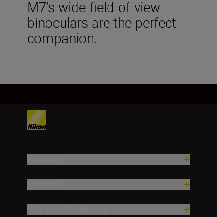
M7’s wide-field-of-view
binoculars are the perfect
companion.
Producten
Inspiratie
Hulp en ondersteuning