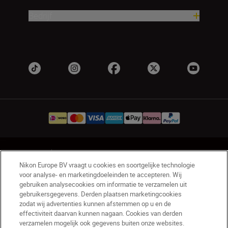
Bedrijf
NL
Nikon Sites
Nikon Europe BV vraagt u cookies en soortgelijke technologie
Contact opnemen
Privacyverklaring
voor analyse- en marketingdoeleinden te accepteren. Wij
Gebruiksvoorwaarden
gebruiken analysecookies om informatie te verzamelen uit
Nikon Store - Algemene voorwaarden
gebruikersgegevens. Derden plaatsen marketingcookies
zodat wij advertenties kunnen afstemmen op u en de
Cookieverklaring
Toegankelijkheid
effectiviteit daarvan kunnen nagaan. Cookies van derden
Cookie-instellingen
verzamelen mogelijk ook gegevens buiten onze websites.
© 2026 Nikon