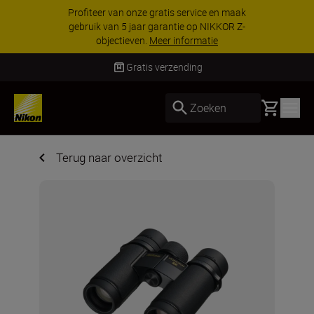
KORTING OP ACCESSOIRES | Bespaar 15% o
geselecteerde accessoires, maak je kit vanda
nog compleet
Koop nu
Gratis verzending
Basket
Zoeken
Terug naar overzicht