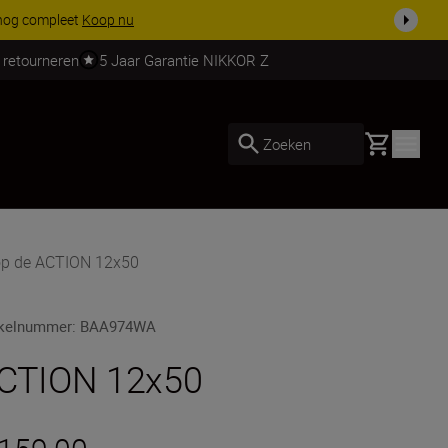
 nog compleet
Koop nu
 retourneren
5 Jaar Garantie NIKKOR Z
Basket
Zoeken
p de ACTION 12x50
ikelnummer
:
BAA974WA
CTION 12x50