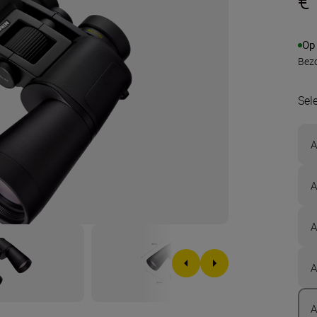
€
Op
Bezo
Sel
A
A
A
A
A