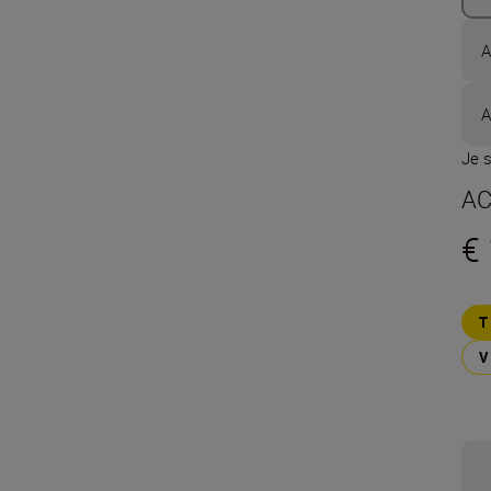
A
A
Je s
AC
€