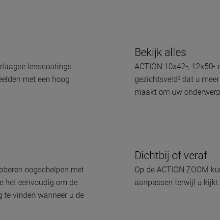
Bekijk alles
eerlaagse lenscoatings
ACTION 10x42-, 12x50- e
beelden met een hoog
gezichtsveld¹ dat u meer
maakt om uw onderwerp 
Dichtbij of veraf
ubberen oogschelpen met
Op de ACTION ZOOM kunt
me het eenvoudig om de
aanpassen terwijl u kijkt.
ug te vinden wanneer u de