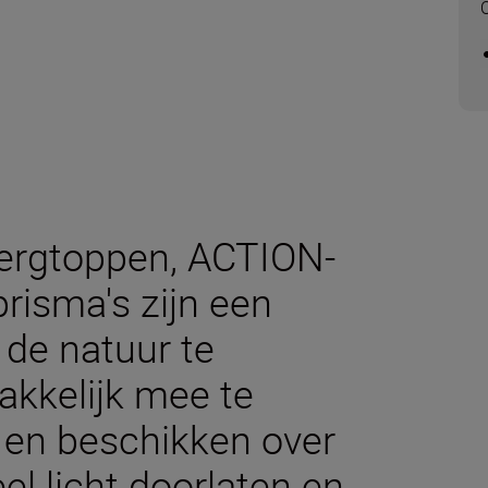
ergtoppen, ACTION-
prisma's zijn een
de natuur te
akkelijk mee te
 en beschikken over
el licht doorlaten en