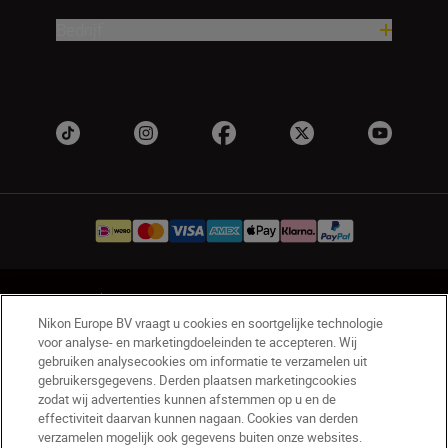
Bedrijf
NL
Nikon Sites
Nikon Europe BV vraagt u cookies en soortgelijke technologie
Contact opnemen
Privacyverklaring
voor analyse- en marketingdoeleinden te accepteren. Wij
Gebruiksvoorwaarden
gebruiken analysecookies om informatie te verzamelen uit
Nikon Store - Algemene voorwaarden
gebruikersgegevens. Derden plaatsen marketingcookies
zodat wij advertenties kunnen afstemmen op u en de
Cookieverklaring
Toegankelijkheid
effectiviteit daarvan kunnen nagaan. Cookies van derden
Cookie-instellingen
verzamelen mogelijk ook gegevens buiten onze websites.
© 2026 Nikon