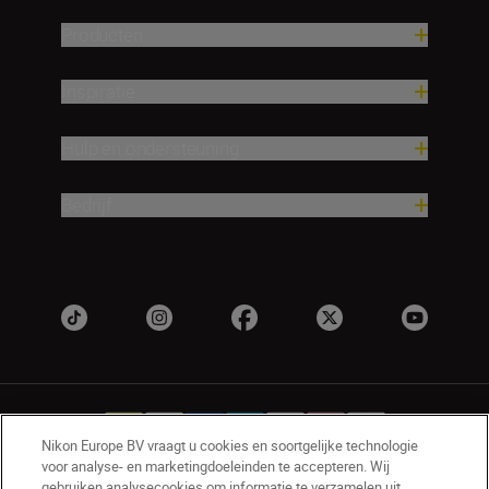
Producten
Inspiratie
Hulp en ondersteuning
Bedrijf
Nikon Europe BV vraagt u cookies en soortgelijke technologie
voor analyse- en marketingdoeleinden te accepteren. Wij
gebruiken analysecookies om informatie te verzamelen uit