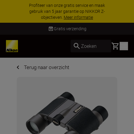
KORTING OP ACCESSOIRES | Bespaar 15% op
geselecteerde accessoires, maak je kit vandaag
nog compleet
Koop nu
Gratis verzending
Basket
Zoeken
Terug naar overzicht