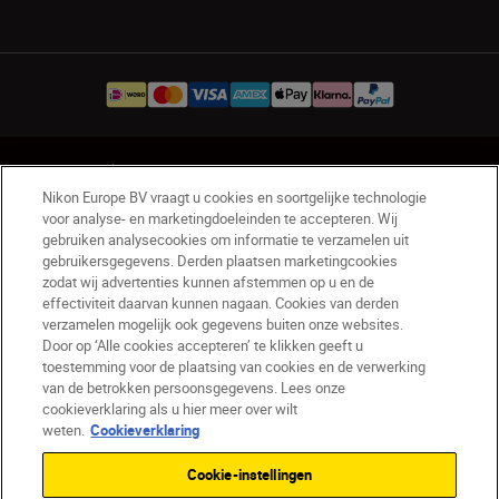
NL
Nikon Sites
Nikon Europe BV vraagt u cookies en soortgelijke technologie
Contact opnemen
Privacyverklaring
voor analyse- en marketingdoeleinden te accepteren. Wij
Gebruiksvoorwaarden
gebruiken analysecookies om informatie te verzamelen uit
Nikon Store - Algemene voorwaarden
gebruikersgegevens. Derden plaatsen marketingcookies
zodat wij advertenties kunnen afstemmen op u en de
Cookieverklaring
Toegankelijkheid
effectiviteit daarvan kunnen nagaan. Cookies van derden
Cookie-instellingen
verzamelen mogelijk ook gegevens buiten onze websites.
© 2026 Nikon
Door op ‘Alle cookies accepteren’ te klikken geeft u
toestemming voor de plaatsing van cookies en de verwerking
van de betrokken persoonsgegevens. Lees onze
cookieverklaring als u hier meer over wilt
SKIP
weten.
Cookieverklaring
Cookie-instellingen