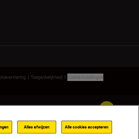
kieverklaring
Toegankelijkheid
Cookie-instellingen
SKIP
ingen
Alles afwijzen
Alle cookies accepteren
TOEVOEGEN AAN WINKELWAGENTJE