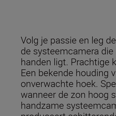
Volg je passie en leg 
de systeemcamera die c
handen ligt. Prachtige k
Een bekende houding v
onverwachte hoek. Sp
wanneer de zon hoog st
handzame systeemcam
produceert schitterende