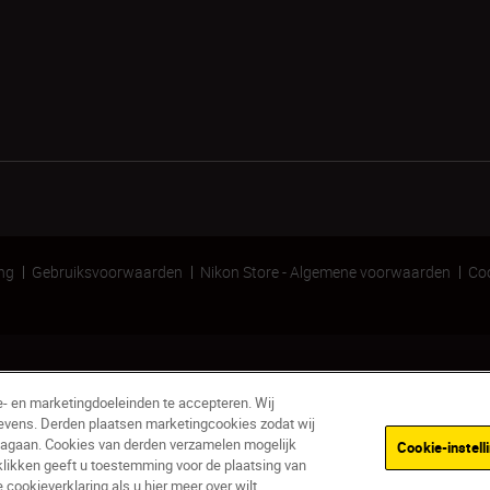
ing
Gebruiksvoorwaarden
Nikon Store - Algemene voorwaarden
Coo
e- en marketingdoeleinden te accepteren. Wij
evens. Derden plaatsen marketingcookies zodat wij
nagaan. Cookies van derden verzamelen mogelijk
Cookie-instell
klikken geeft u toestemming voor de plaatsing van
Op voorraad
ookieverklaring als u hier meer over wilt