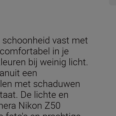
de schoonheid vast met
omfortabel in je
leuren bij weinig licht.
anuit een
elen met schaduwen
aat. De lichte en
era Nikon Z50
 foto's en prachtige