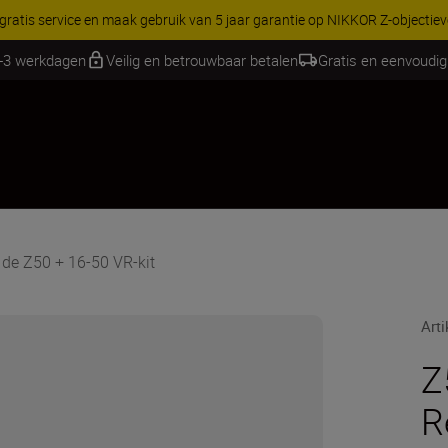
 gratis service en maak gebruik van 5 jaar garantie op NIKKOR Z-objectie
1-3 werkdagen
Veilig en betrouwbaar betalen
Gratis en eenvoudig
de Z50 + 16-50 VR-kit
Art
Z
R