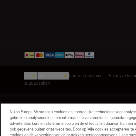
NL
Nikon Sites
Contact opnemen
Privacyverklar
© 2026 Nikon
Nikon Europe BV vraagt u cookies en soortgelijke technologie voor analys
gebruiken analysecookies om informatie te verzamelen uit gebruikersgeg
advertenties kunnen afstemmen op u en de effectiviteit daarvan kunnen 
Z50 + 16-50 VR-kit - Refurbished
ook gegevens buiten onze websites. Door op ‘Alle cookies accepteren’ te 
cookies en de verwerking van de betrokken persoonsgegevens. Lees onze c