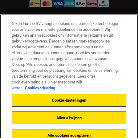
Nikon Europe BV vraagt u cookies en soortgelijke technologie
NL
Nikon Sites
voor analyse- en marketingdoeleinden te accepteren. Wij
Contact opnemen
Privacyverklaring
gebruiken analysecookies om informatie te verzamelen uit
gebruikersgegevens. Derden plaatsen marketingcookies
Gebruiksvoorwaarden
zodat wij advertenties kunnen afstemmen op u en de
Nikon Store - Algemene voorwaarden
effectiviteit daarvan kunnen nagaan. Cookies van derden
Cookieverklaring
Toegankelijkheid
verzamelen mogelijk ook gegevens buiten onze websites.
Cookie-instellingen
Door op ‘Alle cookies accepteren’ te klikken geeft u
© 2026 Nikon
toestemming voor de plaatsing van cookies en de verwerking
van de betrokken persoonsgegevens. Lees onze
cookieverklaring als u hier meer over wilt
weten.
Cookieverklaring
SKIP
Cookie-instellingen
Alles afwijzen
Alle cookies accepteren