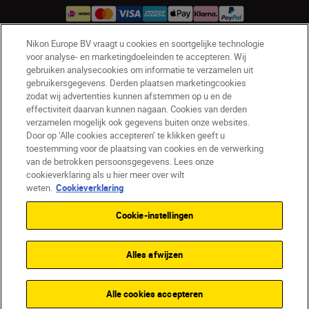
Nikon Europe BV vraagt u cookies en soortgelijke technologie
voor analyse- en marketingdoeleinden te accepteren. Wij
NL
Nikon Sites
gebruiken analysecookies om informatie te verzamelen uit
Contact opnemen
Privacyverklaring
gebruikersgegevens. Derden plaatsen marketingcookies
zodat wij advertenties kunnen afstemmen op u en de
Gebruiksvoorwaarden
effectiviteit daarvan kunnen nagaan. Cookies van derden
Nikon Store - Algemene voorwaarden
verzamelen mogelijk ook gegevens buiten onze websites.
Cookieverklaring
Toegankelijkheid
Door op ‘Alle cookies accepteren’ te klikken geeft u
Cookie-instellingen
toestemming voor de plaatsing van cookies en de verwerking
van de betrokken persoonsgegevens. Lees onze
© 2026 Nikon
cookieverklaring als u hier meer over wilt
weten.
Cookieverklaring
Cookie-instellingen
SKIP
Alles afwijzen
Alle cookies accepteren