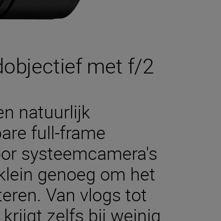
objectief met f/2
n natuurlijk
are full-frame
oor systeemcamera's
n klein genoeg om het
eren. Van vlogs tot
krijgt zelfs bij weinig