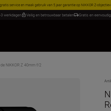
G OP ACCESSOIRES | Bespaar 15% op geselecteerde accessoires, maak 
1-3 werkdagen
Veilig en betrouwbaar betalen
Gratis en eenvoudig
 de NIKKOR Z 40mm f/2
Art
N
R