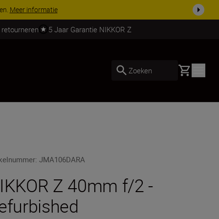
je kit vandaag nog compleet
Koop nu
 retourneren
5 Jaar Garantie NIKKOR Z
Basket
Zoeken
ikelnummer
:
JMA106DARA
IKKOR Z 40mm f/2 -
efurbished