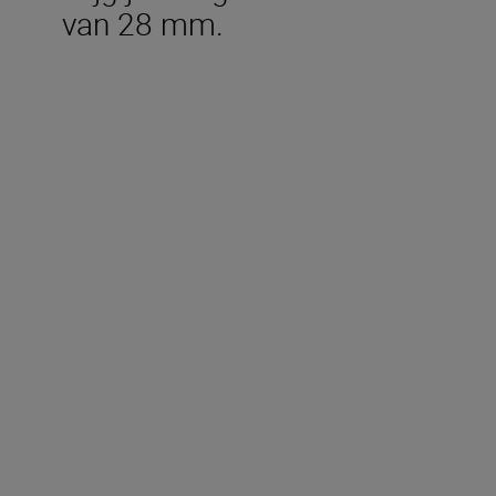
van 28 mm.
Technische specificaties
Type
Z-vatting van Nikon
Formaat
FX/35 mm