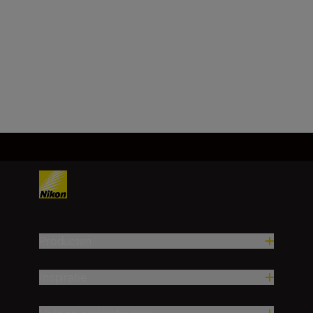
Brandpuntsafstand
28 mm
Meer laden
Producten
Inspiratie