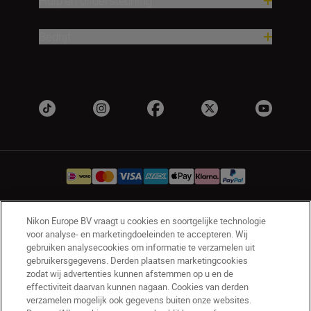
Hulp en ondersteuning
Bedrijf
Nikon Europe BV vraagt u cookies en soortgelijke technologie
NL
Nikon Sites
voor analyse- en marketingdoeleinden te accepteren. Wij
Contact opnemen
Privacyverklaring
gebruiken analysecookies om informatie te verzamelen uit
gebruikersgegevens. Derden plaatsen marketingcookies
Gebruiksvoorwaarden
zodat wij advertenties kunnen afstemmen op u en de
Nikon Store - Algemene voorwaarden
effectiviteit daarvan kunnen nagaan. Cookies van derden
Cookieverklaring
Toegankelijkheid
verzamelen mogelijk ook gegevens buiten onze websites.