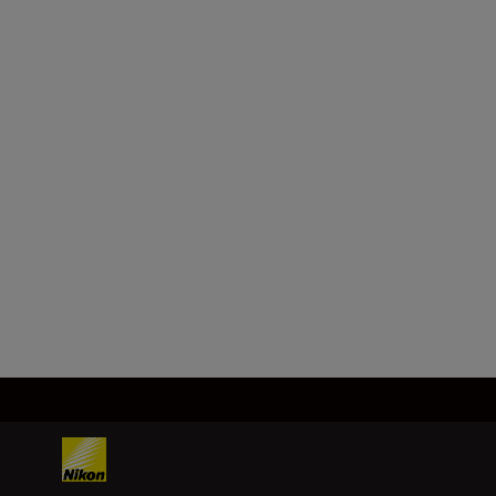
Formaat
FX/35 mm
Brandpuntsafstand
28 mm
Meer laden