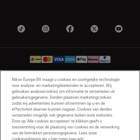
Nikon Europe BV vraagt u cookies en soortgelijke technologie
NL
Nikon Sites
voor analyse- en marketingdoeleinden te accepteren. Wij
Contact opnemen
Privacyverklaring
gebruiken analysecookies om informatie te verzamelen uit
gebruikersgegevens. Derden plaatsen marketingcookies
Gebruiksvoorwaarden
zodat wij advertenties kunnen afstemmen op u en de
Nikon Store - Algemene voorwaarden
effectiviteit daarvan kunnen nagaan. Cookies van derden
Cookieverklaring
Toegankelijkheid
verzamelen mogelijk ook gegevens buiten onze websites.
Cookie-instellingen
Door op ‘Alle cookies accepteren’ te klikken geeft u
© 2026 Nikon
toestemming voor de plaatsing van cookies en de verwerking
van de betrokken persoonsgegevens. Lees onze
cookieverklaring als u hier meer over wilt