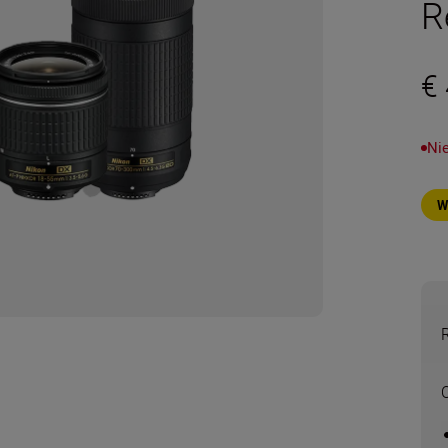
R
€
Ni