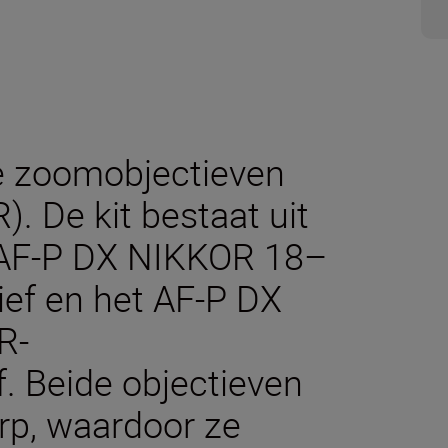
ee zoomobjectieven
). De kit bestaat uit
 AF-P DX NIKKOR 18–
ef en het AF-P DX
R-
. Beide objectieven
erp, waardoor ze