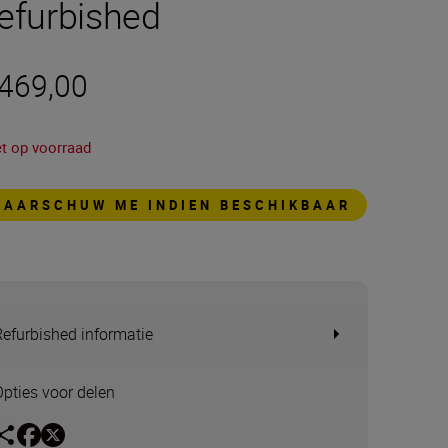
efurbished
 469,00
et op voorraad
WAARSCHUW ME INDIEN BESCHIKBAAR
Refurbished informatie
Opties voor delen