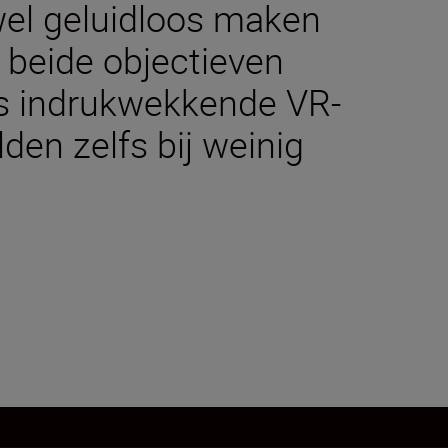
jwel geluidloos maken
beide objectieven
's indrukwekkende VR-
en zelfs bij weinig