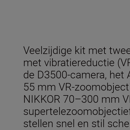
Veelzijdige kit met tw
met vibratiereductie (VR
de D3500-camera, het
55 mm VR-zoomobjecti
NIKKOR 70–300 mm V
supertelezoomobjectief
stellen snel en stil sch