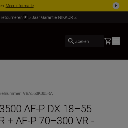
 nog compleet
Koop nu
 retourneren
5 Jaar Garantie NIKKOR Z
Basket
Zoeken
ikelnummer
:
VBA550K005RA
3500 AF-P DX 18–55
R + AF-P 70–300 VR -