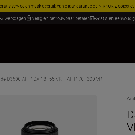
RES | Bespaar 15% op geselecteerde accessoires, maak je kit vandaag
1-3 werkdagen
Veilig en betrouwbaar betalen
Gratis en eenvoudig
 de D3500 AF-P DX 18–55 VR + AF-P 70–300 VR
Art
D
V