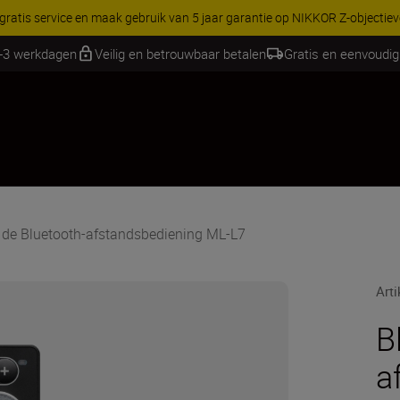
RES | Bespaar 15% op geselecteerde accessoires, maak je kit vandaag
1-3 werkdagen
Veilig en betrouwbaar betalen
Gratis en eenvoudig
de Bluetooth-afstandsbediening ML-L7
Art
B
a