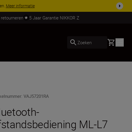
 nog compleet
Koop nu
 retourneren
5 Jaar Garantie NIKKOR Z
Basket
Zoeken
ikelnummer
:
VAJ57201RA
luetooth-
fstandsbediening ML-L7