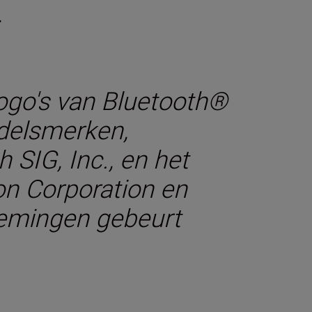
.
ogo's van Bluetooth®
ndelsmerken,
SIG, Inc., en het
on Corporation en
nemingen gebeurt