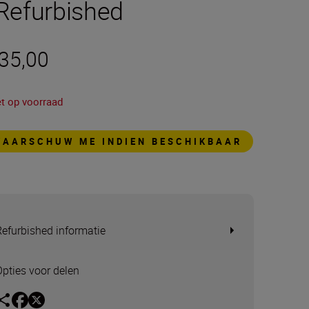
 Refurbished
 35,00
et op voorraad
WAARSCHUW ME INDIEN BESCHIKBAAR
Refurbished informatie
Opties voor delen