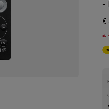
-
€
Ni